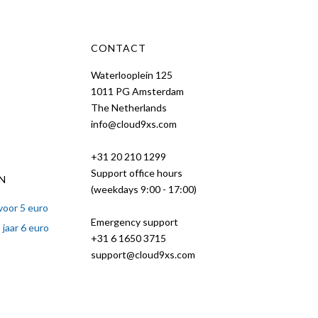
CONTACT
Waterlooplein 125
1011 PG Amsterdam
The Netherlands
info@cloud9xs.com
+31 20 210 1299
Support office hours
N
(weekdays 9:00 - 17:00)
voor 5 euro
Emergency support
jaar 6 euro
+31 6 1650 3715
support@cloud9xs.com