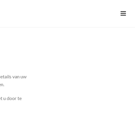
details van uw
n.
t u door te