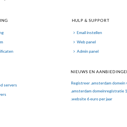
GING
HULP & SUPPORT
ing
Email instellen
am
Web panel
ificaten
Admin panel
NIEUWS EN AANBIEDINGE
Registreer .amsterdam domein 
d servers
.amsterdam domeinregistratie 1 
vers
.website 6 euro per jaar